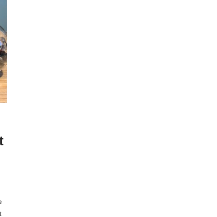
t
e
t